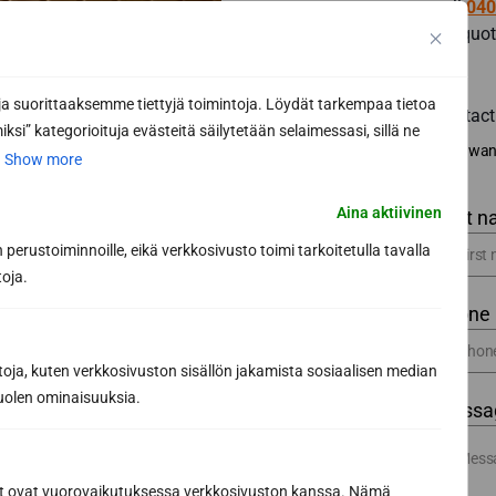
call
040
for quot
 suorittaaksemme tiettyjä toimintoja. Löydät tarkempaa tietoa
Contact
ksi” kategorioituja evästeitä säilytetään selaimessasi, sillä ne
I wan
.
Show more
Aina aktiivinen
First 
perustoiminnoille, eikä verkkosivusto toimi tarkoitetulla tavalla
toja.
Phone
toja, kuten verkkosivuston sisällön jakamista sosiaalisen median
uolen ominaisuuksia.
Message
ät ovat vuorovaikutuksessa verkkosivuston kanssa. Nämä