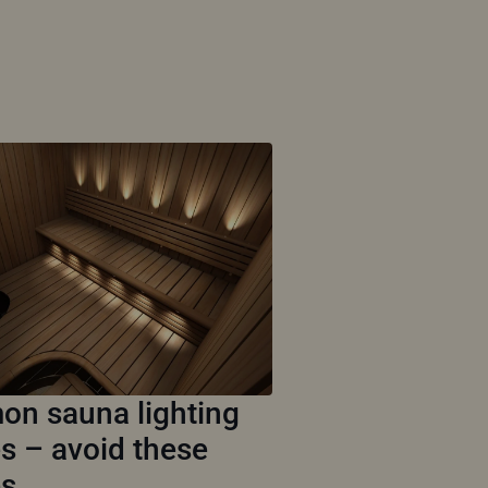
n sauna lighting
s – avoid these
es