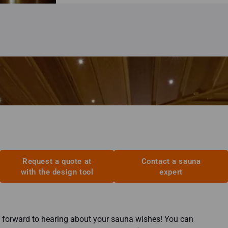
Request a quote at
Contact a sauna
with the design tool
expert
 forward to hearing about your sauna wishes! You can