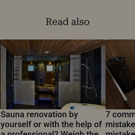
Read also
7 commo
Sauna renovation by
mistake
yourself or with the help of
mistak
a professional? Weigh the