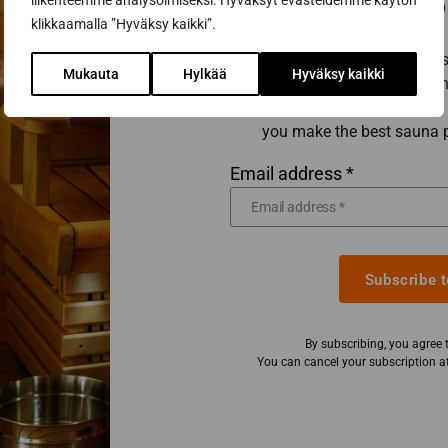
Subscribe to
liikenteemme analysoimiseksi. Hyväksyt evästeidemme käytön
klikkaamalla ”Hyväksy kaikki”.
Get the best tips and tric
Mukauta
Hylkää
Hyväksy kaikki
from a sauna construction
Inspiring sauna news and b
you make the best sauna 
Email address *
Subscribe t
By subscribing, you agree
You can cancel your subscription at