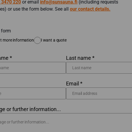
 3470 220
or email
info@sunsauna.fi
(including requests
es) or use the form below. See all
our contact details.
 form
t more information
I want a quote
name *
Last name *
Email *
 or further information...