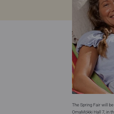
The Spring Fair will be
OmaMökki Hall 7, in t