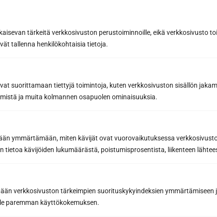
Last name *
kaisevan tärkeitä verkkosivuston perustoiminnoille, eikä verkkosivusto toi
vät tallenna henkilökohtaisia tietoja.
Phone
avat suorittamaan tiettyjä toimintoja, kuten verkkosivuston sisällön jaka
räämistä ja muita kolmannen osapuolen ominaisuuksia.
Email *
etään ymmärtämään, miten kävijät ovat vuorovaikutuksessa verkkosivus
Message or further information...
 tietoa kävijöiden lukumäärästä, poistumisprosentista, liikenteen lähtees
tään verkkosivuston tärkeimpien suorituskykyindeksien ymmärtämiseen ja
oille paremman käyttökokemuksen.