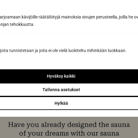
joamaan kävijöille räätälöityjä mainoksia sivujen perusteella, joilla he 
jan tehokkuutta.
Request a quote
joita tunnistetaan ja joita ei ole vielä luokiteltu mihinkään luokkaan.
By sending us a message, you agree to the processing of your
personal data in accordance with
our Privacy Policy.
Hyväksy kaikki
Tallenna asetukset
Hylkää
Have you already designed the sauna
of your dreams with our sauna