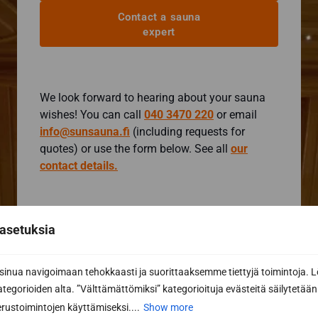
Contact a sauna
expert
We look forward to hearing about your sauna
wishes! You can call
040 3470 220
or email
info@sunsauna.fi
(including requests for
quotes) or use the form below. See all
our
contact details.
Contact form
asetuksia
I want more information
I want a quote
nua navigoimaan tehokkaasti ja suorittaaksemme tiettyjä toimintoja. L
First name *
kategorioiden alta. ”Välttämättömiksi” kategorioituja evästeitä säilytetään 
rustoimintojen käyttämiseksi....
Show more