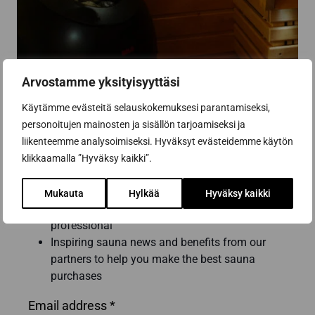
Arvostamme yksityisyyttäsi
Käytämme evästeitä selauskokemuksesi parantamiseksi,
personoitujen mainosten ja sisällön tarjoamiseksi ja
liikenteemme analysoimiseksi. Hyväksyt evästeidemme käytön
Subscribe to the newsletter
klikkaamalla ”Hyväksy kaikki”.
Get the best tips and tricks for a successful
Mukauta
Hylkää
Hyväksy kaikki
sauna renovation from a sauna construction
professional
Inspiring sauna news and benefits from our
partners to help you make the best sauna
purchases
Email address *