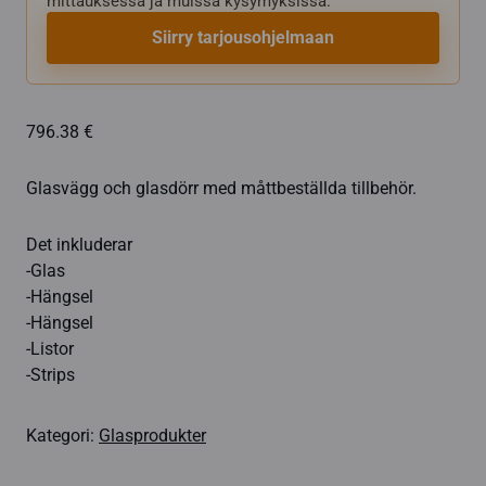
mittauksessa ja muissa kysymyksissä.
Siirry tarjousohjelmaan
796.38 €
Glasvägg och glasdörr med måttbeställda tillbehör.
Det inkluderar
-Glas
-Hängsel
-Hängsel
-Listor
-Strips
Kategori:
Glasprodukter