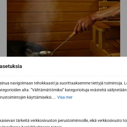
kan
väljas
på
produktsidan
asetuksia
nua navigoimaan tehokkaasti ja suorittaaksemme tiettyjä toimintoja. L
kategorioiden alta. ”Välttämättömiksi” kategorioituja evästeitä säilytetään 
rustoimintojen käyttämiseksi....
Visa mer
kaisevan tärkeitä verkkosivuston perustoiminnoille, eikä verkkosivusto toi
Prenumerera på