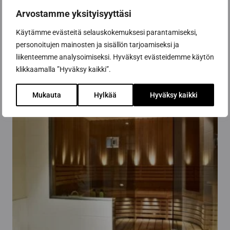
Arvostamme yksityisyyttäsi
Käytämme evästeitä selauskokemuksesi parantamiseksi,
personoitujen mainosten ja sisällön tarjoamiseksi ja
Relaterade produkter
liikenteemme analysoimiseksi. Hyväksyt evästeidemme käytön
klikkaamalla ”Hyväksy kaikki”.
Mukauta
Hylkää
Hyväksy kaikki