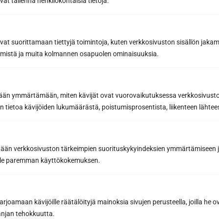
vät tallenna henkilökohtaisia tietoja.
nyhetsbrevet
Få de bästa tipsen och knepen för en lyckad
avat suorittamaan tiettyjä toimintoja, kuten verkkosivuston sisällön jaka
basturenovering från ett proffs på
räämistä ja muita kolmannen osapuolen ominaisuuksia.
bastubyggnation
Inspirerande bastunyheter och förmåner från
våra partners för att hjälpa dig att göra de
etään ymmärtämään, miten kävijät ovat vuorovaikutuksessa verkkosivus
bästa bastuköpen
 tietoa kävijöiden lukumäärästä, poistumisprosentista, liikenteen lähtees
E-postadress *
tään verkkosivuston tärkeimpien suorituskykyindeksien ymmärtämiseen ja
oille paremman käyttökokemuksen.
Prenumerera på nyhetsbrevet
joamaan kävijöille räätälöityjä mainoksia sivujen perusteella, joilla he 
Genom att prenumerera godkänner du Sun Sauna Oy:s
jan tehokkuutta.
integritetspolicy
.