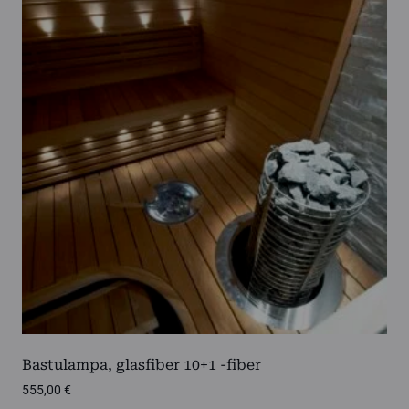
Bastulampa, glasfiber 10+1 -fiber
555,00
€