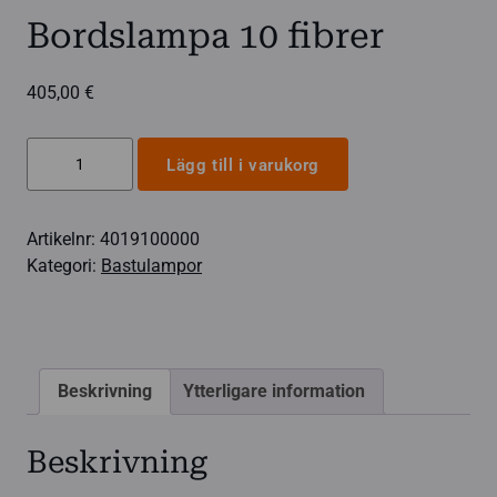
Bordslampa 10 fibrer
405,00
€
Bordslampa
Lägg till i varukorg
10
fibrer
Artikelnr:
4019100000
mängd
Kategori:
Bastulampor
Beskrivning
Ytterligare information
Beskrivning