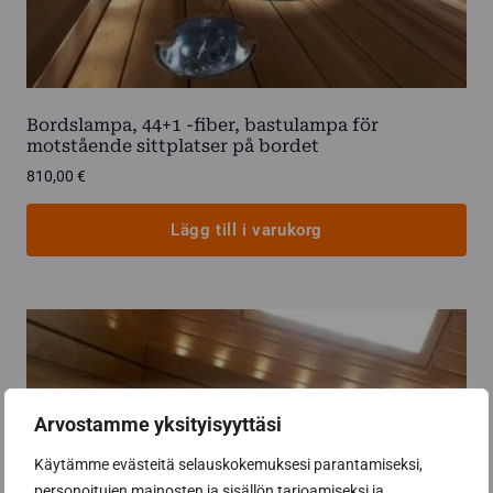
Bordslampa, 44+1 -fiber, bastulampa för
motstående sittplatser på bordet
810,00
€
Lägg till i varukorg
Arvostamme yksityisyyttäsi
Käytämme evästeitä selauskokemuksesi parantamiseksi,
personoitujen mainosten ja sisällön tarjoamiseksi ja