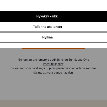
bästa bastuköpen
E-postadress *
Hyväksy kaikki
Tallenna asetukset
Hylkää
Prenumerera på nyhetsbrevet
Genom att prenumerera godkänner du Sun Sauna Oy:s
integritetspolicy
.
Du kan när som helst säga upp din prenumeration och du kommer
då inte att vara bunden av den.