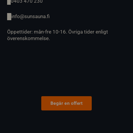
0403 470 230
info@sunsauna.fi
Öppettider: mån-fre 10-16. Övriga tider enligt
överenskommelse.
Begär en offert