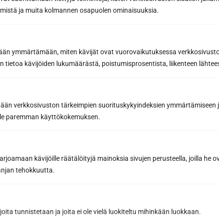
räämistä ja muita kolmannen osapuolen ominaisuuksia.
etään ymmärtämään, miten kävijät ovat vuorovaikutuksessa verkkosivus
 tietoa kävijöiden lukumäärästä, poistumisprosentista, liikenteen lähtees
tään verkkosivuston tärkeimpien suorituskykyindeksien ymmärtämiseen ja
oille paremman käyttökokemuksen.
Prenumerera på
nyhetsbrevet
joamaan kävijöille räätälöityjä mainoksia sivujen perusteella, joilla he 
Få de bästa tipsen och knepen för en lyckad
jan tehokkuutta.
basturenovering från ett proffs på
bastubyggnation
Inspirerande bastunyheter och förmåner från
joita tunnistetaan ja joita ei ole vielä luokiteltu mihinkään luokkaan.
våra partners för att hjälpa dig att göra de