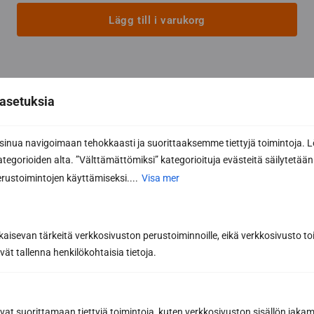
Lägg till i varukorg
asetuksia
nua navigoimaan tehokkaasti ja suorittaaksemme tiettyjä toimintoja. L
kategorioiden alta. ”Välttämättömiksi” kategorioituja evästeitä säilytetään 
rustoimintojen käyttämiseksi....
Visa mer
kaisevan tärkeitä verkkosivuston perustoiminnoille, eikä verkkosivusto toi
vät tallenna henkilökohtaisia tietoja.
avat suorittamaan tiettyjä toimintoja, kuten verkkosivuston sisällön jaka