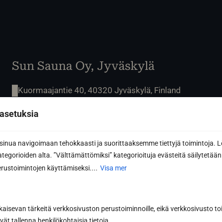
Sun Sauna Oy, Jyväskylä
Kuormaajantie 40, 40320 Jyväskylä, Finland
asetuksia
040 3470 220
info@sunsauna.fi
nua navigoimaan tehokkaasti ja suorittaaksemme tiettyjä toimintoja. L
kategorioiden alta. ”Välttämättömiksi” kategorioituja evästeitä säilytetään 
Öppet vardagar 9-16 eller enligt överenskommelse.
rustoimintojen käyttämiseksi....
Visa mer
Avhämtning av gods på vardagar kl. 07.00-15.00
eller enligt överenskommelse.
kaisevan tärkeitä verkkosivuston perustoiminnoille, eikä verkkosivusto toi
vät tallenna henkilökohtaisia tietoja.