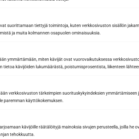
Sun Sauna Oy, Vanda, Pakkala
avat suorittamaan tiettyjä toimintoja, kuten verkkosivuston sisällön jaka
Muuuntotie 3, 01510 VANTAA
räämistä ja muita kolmannen osapuolen ominaisuuksia.
(i samband med Kannus-Talo)
0403 470 230
etään ymmärtämään, miten kävijät ovat vuorovaikutuksessa verkkosivus
 tietoa kävijöiden lukumäärästä, poistumisprosentista, liikenteen lähtees
info@sunsauna.fi
Öppettider: mån-fre 10-16. Övriga tider enligt
överenskommelse.
tään verkkosivuston tärkeimpien suorituskykyindeksien ymmärtämiseen ja
oille paremman käyttökokemuksen.
joamaan kävijöille räätälöityjä mainoksia sivujen perusteella, joilla he 
jan tehokkuutta.