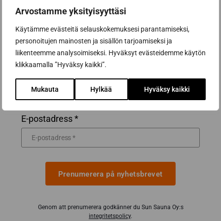
nyhetsbrevet
Arvostamme yksityisyyttäsi
Käytämme evästeitä selauskokemuksesi parantamiseksi,
Få de bästa tipsen och knepen för en lyckad
personoitujen mainosten ja sisällön tarjoamiseksi ja
basturenovering från ett proffs på
liikenteemme analysoimiseksi. Hyväksyt evästeidemme käytön
bastubyggnation
klikkaamalla ”Hyväksy kaikki”.
Inspirerande bastunyheter och förmåner från
våra partners för att hjälpa dig att göra de
Mukauta
Hylkää
Hyväksy kaikki
bästa bastuköpen
E-postadress *
Prenumerera på nyhetsbrevet
Genom att prenumerera godkänner du Sun Sauna Oy:s
integritetspolicy
.