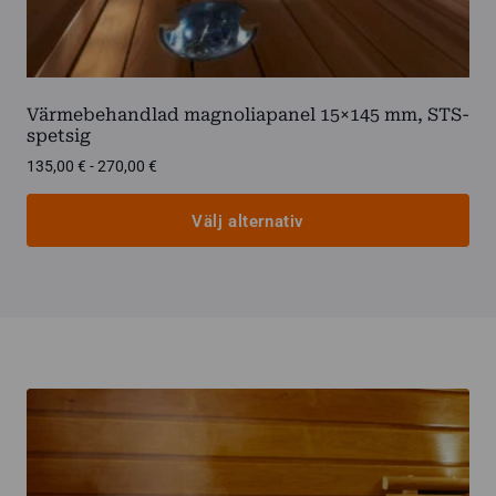
Värmebehandlad magnoliapanel 15×145 mm, STS-
spetsig
Prisintervall:
135,00
€
-
270,00
€
135,00 €
till
Välj alternativ
270,00 €
Den
här
produkten
har
flera
varianter.
De
olika
alternativen