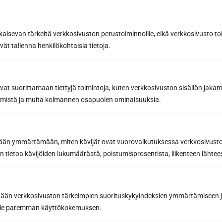
bastudesign?
Designa din bastu
kaisevan tärkeitä verkkosivuston perustoiminnoille, eikä verkkosivusto toi
vät tallenna henkilökohtaisia tietoja.
avat suorittamaan tiettyjä toimintoja, kuten verkkosivuston sisällön jaka
räämistä ja muita kolmannen osapuolen ominaisuuksia.
etään ymmärtämään, miten kävijät ovat vuorovaikutuksessa verkkosivus
 tietoa kävijöiden lukumäärästä, poistumisprosentista, liikenteen lähtees
Sun Sauna Oy, Jyväskylä
Kuormaajantie 40, 40320 Jyväskylä, Finland
tään verkkosivuston tärkeimpien suorituskykyindeksien ymmärtämiseen ja
oille paremman käyttökokemuksen.
040 3470 220