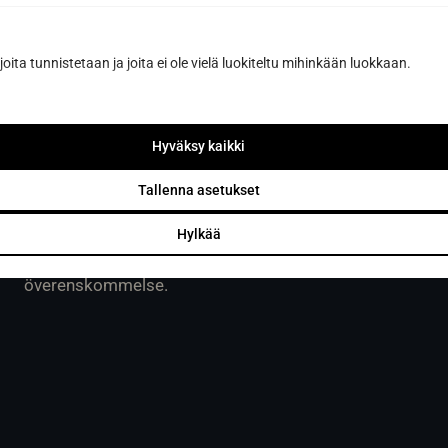
Sun Sauna Oy, Vanda, Pakkala
joita tunnistetaan ja joita ei ole vielä luokiteltu mihinkään luokkaan.
Muuuntotie 3, 01510 VANTAA
(i samband med Kannus-Talo)
Hyväksy kaikki
0403 470 230
Tallenna asetukset
info@sunsauna.fi
Hylkää
Öppettider: mån-fre 10-16. Övriga tider enligt
överenskommelse.