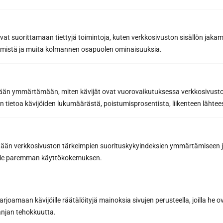
avat suorittamaan tiettyjä toimintoja, kuten verkkosivuston sisällön jaka
räämistä ja muita kolmannen osapuolen ominaisuuksia.
Sun Sauna Oy, Jyväskylä
Kuormaajantie 40, 40320 Jyväskylä, Finland
etään ymmärtämään, miten kävijät ovat vuorovaikutuksessa verkkosivus
 tietoa kävijöiden lukumäärästä, poistumisprosentista, liikenteen lähtees
040 3470 220
info@sunsauna.fi
tään verkkosivuston tärkeimpien suorituskykyindeksien ymmärtämiseen ja
oille paremman käyttökokemuksen.
Öppet vardagar 9-16 eller enligt överenskommelse.
Avhämtning av gods på vardagar kl. 07.00-15.00
eller enligt överenskommelse.
joamaan kävijöille räätälöityjä mainoksia sivujen perusteella, joilla he 
jan tehokkuutta.