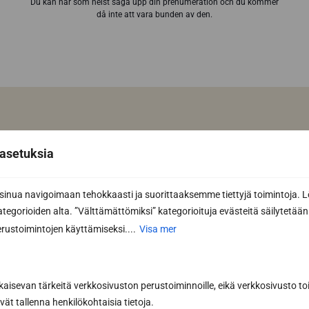
Du kan när som helst säga upp din prenumeration och du kommer
då inte att vara bunden av den.
Har du redan ritat din drömbastu
asetuksia
med vår programvara för
bastudesign?
nua navigoimaan tehokkaasti ja suorittaaksemme tiettyjä toimintoja. L
Designa din bastu
kategorioiden alta. ”Välttämättömiksi” kategorioituja evästeitä säilytetään 
rustoimintojen käyttämiseksi....
Visa mer
kaisevan tärkeitä verkkosivuston perustoiminnoille, eikä verkkosivusto toi
vät tallenna henkilökohtaisia tietoja.