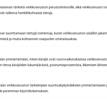
kaisevan tärkeitä verkkosivuston perustoiminnoille, eikä verkkosivusto toi
vät tallenna henkilökohtaisia tietoja.
avat suorittamaan tiettyjä toimintoja, kuten verkkosivuston sisällön jaka
räämistä ja muita kolmannen osapuolen ominaisuuksia.
Sun Sauna Oy, Jyväskylä
etään ymmärtämään, miten kävijät ovat vuorovaikutuksessa verkkosivus
 tietoa kävijöiden lukumäärästä, poistumisprosentista, liikenteen lähtees
Kuormaajantie 40, 40320 Jyväskylä, Finland
040 3470 220
tään verkkosivuston tärkeimpien suorituskykyindeksien ymmärtämiseen ja
oille paremman käyttökokemuksen.
info@sunsauna.fi