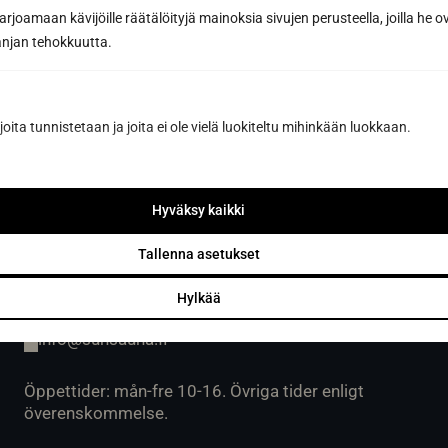
Öppet vardagar 9-16 eller enligt överenskommelse.
joamaan kävijöille räätälöityjä mainoksia sivujen perusteella, joilla he 
Avhämtning av gods på vardagar kl. 07.00-15.00
jan tehokkuutta.
eller enligt överenskommelse.
joita tunnistetaan ja joita ei ole vielä luokiteltu mihinkään luokkaan.
Sun Sauna Oy, Vanda, Pakkala
Hyväksy kaikki
Muuuntotie 3, 01510 VANTAA
(i samband med Kannus-Talo)
Tallenna asetukset
0403 470 230
Hylkää
info@sunsauna.fi
Öppettider: mån-fre 10-16. Övriga tider enligt
överenskommelse.