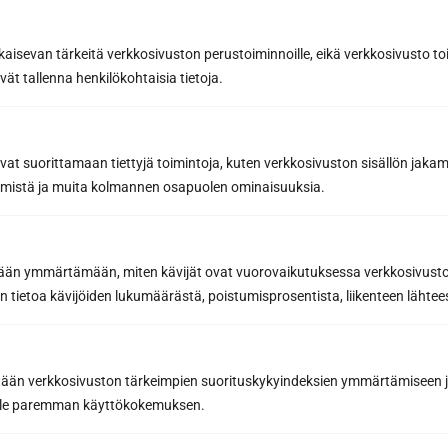
Designa din bastu
kaisevan tärkeitä verkkosivuston perustoiminnoille, eikä verkkosivusto toi
vät tallenna henkilökohtaisia tietoja.
avat suorittamaan tiettyjä toimintoja, kuten verkkosivuston sisällön jaka
räämistä ja muita kolmannen osapuolen ominaisuuksia.
etään ymmärtämään, miten kävijät ovat vuorovaikutuksessa verkkosivus
Sun Sauna Oy, Jyväskylä
 tietoa kävijöiden lukumäärästä, poistumisprosentista, liikenteen lähtees
Kuormaajantie 40, 40320 Jyväskylä, Finland
tään verkkosivuston tärkeimpien suorituskykyindeksien ymmärtämiseen ja
040 3470 220
oille paremman käyttökokemuksen.
info@sunsauna.fi