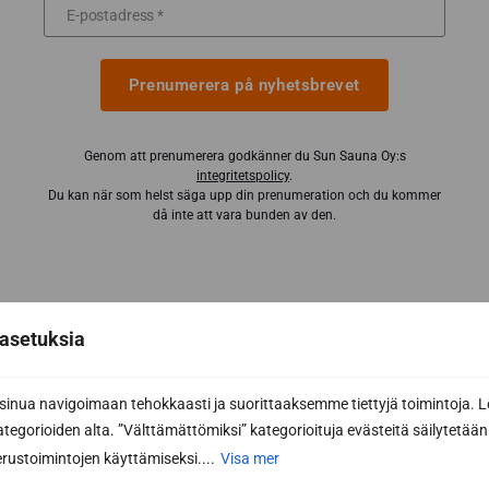
Prenumerera på nyhetsbrevet
Genom att prenumerera godkänner du Sun Sauna Oy:s
integritetspolicy
.
Du kan när som helst säga upp din prenumeration och du kommer
då inte att vara bunden av den.
asetuksia
nua navigoimaan tehokkaasti ja suorittaaksemme tiettyjä toimintoja. L
Har du redan ritat din drömbastu
kategorioiden alta. ”Välttämättömiksi” kategorioituja evästeitä säilytetään 
med vår programvara för
rustoimintojen käyttämiseksi....
Visa mer
bastudesign?