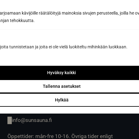
joamaan kävijöille räätälöityjä mainoksia sivujen perusteella, joilla he 
Öppet vardagar 9-16 eller enligt överenskommelse.
jan tehokkuutta.
Avhämtning av gods på vardagar kl. 07.00-15.00
eller enligt överenskommelse.
joita tunnistetaan ja joita ei ole vielä luokiteltu mihinkään luokkaan.
Sun Sauna Oy, Vanda, Pakkala
Hyväksy kaikki
Muuuntotie 3, 01510 VANTAA
Tallenna asetukset
(i samband med Kannus-Talo)
Hylkää
0403 470 230
info@sunsauna.fi
Öppettider: mån-fre 10-16. Övriga tider enligt