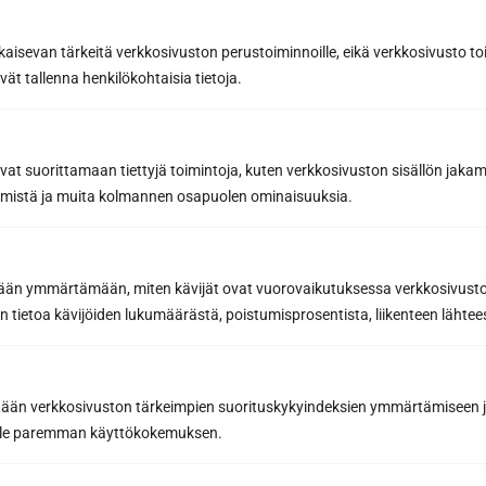
kaisevan tärkeitä verkkosivuston perustoiminnoille, eikä verkkosivusto toi
Subscribe to the newsletter
vät tallenna henkilökohtaisia tietoja.
Get the best tips and tricks for a successful
sauna renovation from a sauna construction
avat suorittamaan tiettyjä toimintoja, kuten verkkosivuston sisällön jaka
professional
räämistä ja muita kolmannen osapuolen ominaisuuksia.
Inspiring sauna news and benefits from our
partners to help you make the best sauna
purchases
etään ymmärtämään, miten kävijät ovat vuorovaikutuksessa verkkosivus
 tietoa kävijöiden lukumäärästä, poistumisprosentista, liikenteen lähtees
Email address *
tään verkkosivuston tärkeimpien suorituskykyindeksien ymmärtämiseen ja
oille paremman käyttökokemuksen.
Subscribe to the newsletter