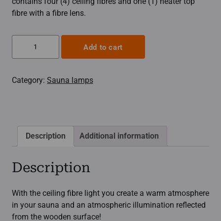
contains four (4) ceiling fibres and one (1) heater top
fibre with a fibre lens.
Sauna
Add to cart
lamp,
ceiling
Category:
Sauna lamps
fibre
lamp
1+4
quantity
Description
Additional information
Description
With the ceiling fibre light you create a warm atmosphere
in your sauna and an atmospheric illumination reflected
from the wooden surface!