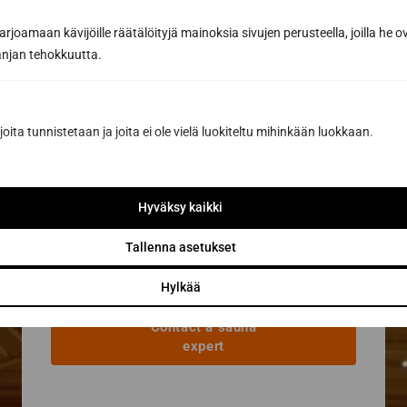
By subscribing, you agree to Sun Sauna Oy's
Privacy Policy.
joamaan kävijöille räätälöityjä mainoksia sivujen perusteella, joilla he 
You can cancel your subscription at any time and you will not be
jan tehokkuutta.
bound by it.
joita tunnistetaan ja joita ei ole vielä luokiteltu mihinkään luokkaan.
Hyväksy kaikki
Tallenna asetukset
Request a quote at
Hylkää
with the design tool
Contact a sauna
expert