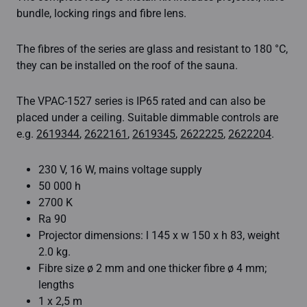
bundle, locking rings and fibre lens.
The fibres of the series are glass and resistant to 180 °C,
they can be installed on the roof of the sauna.
The VPAC-1527 series is IP65 rated and can also be
placed under a ceiling. Suitable dimmable controls are
e.g.
2619344
,
2622161
,
2619345
,
2622225
,
2622204
.
230 V, 16 W, mains voltage supply
50 000 h
2700 K
Ra 90
Projector dimensions: l 145 x w 150 x h 83, weight
2.0 kg.
Fibre size ø 2 mm and one thicker fibre ø 4 mm;
lengths
1 x 2,5 m