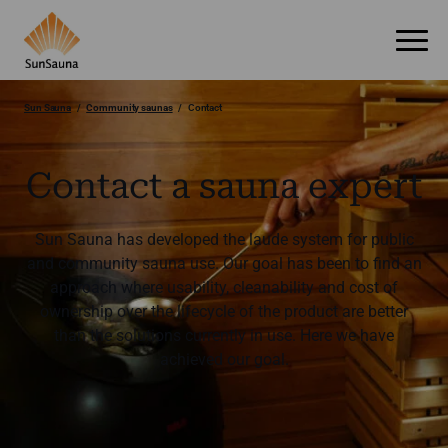
Sun Sauna
Community saunas
Contact
Contact a sauna expert
Sun Sauna has developed the laude system for public
and community sauna use. Our goal has been to find an
approach where usability, cleanability and cost of
ownership over the lifecycle of the product are better
than the solutions currently in use. Here we have
achieved our goal.