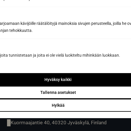
Have you already designed the sauna
of your dreams with our sauna
design software?
joamaan kävijöille räätälöityjä mainoksia sivujen perusteella, joilla he 
jan tehokkuutta.
Design your sauna
joita tunnistetaan ja joita ei ole vielä luokiteltu mihinkään luokkaan.
Hyväksy kaikki
Tallenna asetukset
Hylkää
Sun Sauna Oy, Jyväskylä
Kuormaajantie 40, 40320 Jyväskylä, Finland