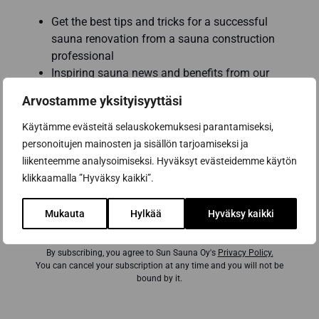
Get the best tips and tricks for a successful
sauna renovation from a sauna construction
professional
Inspiring sauna news and benefits from our
partners to help you make the best sauna
Arvostamme yksityisyyttäsi
purchases
Käytämme evästeitä selauskokemuksesi parantamiseksi,
Email address *
personoitujen mainosten ja sisällön tarjoamiseksi ja
liikenteemme analysoimiseksi. Hyväksyt evästeidemme käytön
klikkaamalla ”Hyväksy kaikki”.
Subscribe to the newsletter
Mukauta
Hylkää
Hyväksy kaikki
By subscribing, you agree to Sun Sauna Oy's
Privacy Policy.
You can cancel your subscription at any time and you will not be
bound by it.