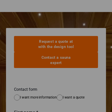
Request a quote at
with the design tool
Contact a sauna
expert
Contact form
I want more information
I want a quote