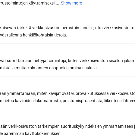
rustoimintojen käyttämiseksi....
Show more
kaisevan tärkeitä verkkosivuston perustoiminnoille, eikä verkkosivusto toi
vät tallenna henkilökohtaisia tietoja.
Request a quote
avat suorittamaan tiettyjä toimintoja, kuten verkkosivuston sisällön jaka
räämistä ja muita kolmannen osapuolen ominaisuuksia.
By sending us a message, you agree to the processing of your
personal data in accordance with
our Privacy Policy.
etään ymmärtämään, miten kävijät ovat vuorovaikutuksessa verkkosivus
 tietoa kävijöiden lukumäärästä, poistumisprosentista, liikenteen lähtees
tään verkkosivuston tärkeimpien suorituskykyindeksien ymmärtämiseen ja
oille paremman käyttökokemuksen.