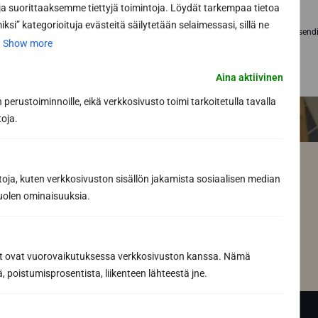
 suorittaaksemme tiettyjä toimintoja. Löydät tarkempaa tietoa
ksi” kategorioituja evästeitä säilytetään selaimessasi, sillä ne
By send
.
Show more
Aina aktiivinen
perustoiminnoille, eikä verkkosivusto toimi tarkoitetulla tavalla
toja.
toja, kuten verkkosivuston sisällön jakamista sosiaalisen median
uolen ominaisuuksia.
ät ovat vuorovaikutuksessa verkkosivuston kanssa. Nämä
 poistumisprosentista, liikenteen lähteestä jne.