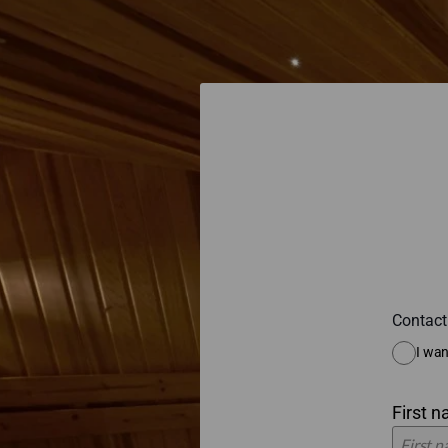
Contact
I wan
First 