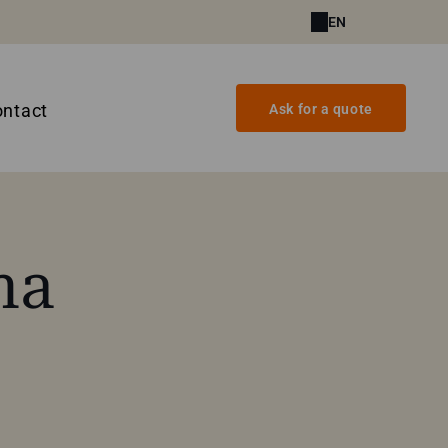
EN
ntact
Ask for a quote
na