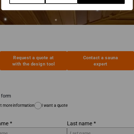
Request a quote at
Contact a sauna
with the design tool
expert
 form
t more information
I want a quote
name *
Last name *