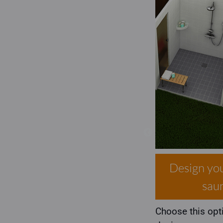
Design you
sau
Choose this opti