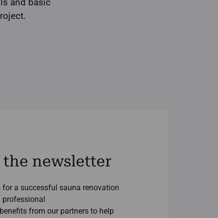
ils and basic
roject.
 the newsletter
←
Previous
ks for a successful sauna renovation
 professional
enefits from our partners to help