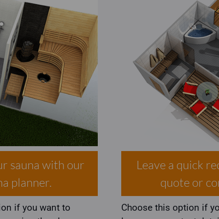
r sauna with our
Leave a quick re
na planner.
quote or co
on if you want to
Choose this option if y