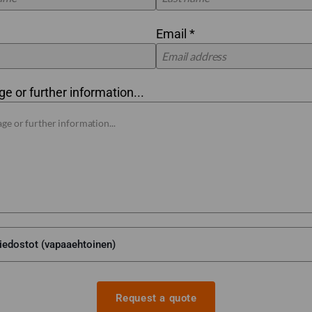
Email *
 or further information...
Request a quote