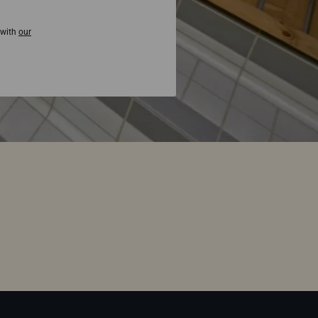
 with
our
Design your sauna