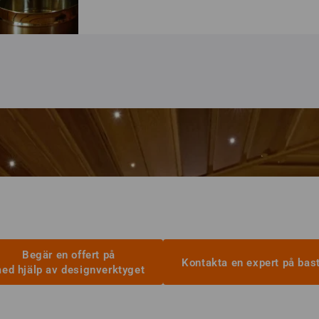
Begär en offert på
Kontakta en expert på bas
ed hjälp av designverktyget