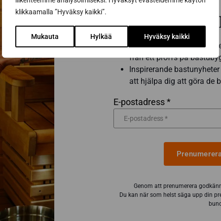
liikenteemme analysoimiseksi. Hyväksyt evästeidemme käytön
klikkaamalla ”Hyväksy kaikki”.
Prenumerera 
Mukauta
Hylkää
Hyväksy kaikki
Få de bästa tipsen och kn
från ett proffs på bastub
Inspirerande bastunyheter 
att hjälpa dig att göra de
E-postadress *
Prenumerera
Genom att prenumerera godkänn
Du kan när som helst säga upp din pr
bund