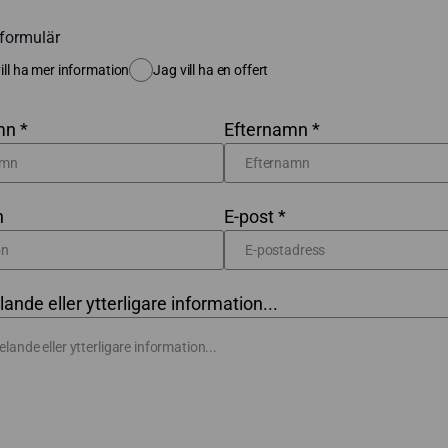
formulär
ill ha mer information
Jag vill ha en offert
n *
Efternamn *
n
E-post *
nde eller ytterligare information...