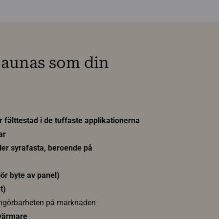
Saunas som din
fälttestad i de tuffaste applikationerna
ar
ller syrafasta, beroende på
ör byte av panel)
t)
engörbarheten på marknaden
 värmare