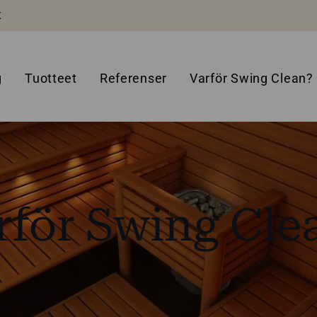
K
g
Tuotteet
Referenser
Varför Swing Clean?
rför Swing Cle