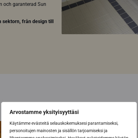
sm och garanterad Sun
ektorn, från design till
Arvostamme yksityisyyttäsi
Käytämme evästeitä selauskokemuksesi parantamiseksi,
personoitujen mainosten ja sisällön tarjoamiseksi ja