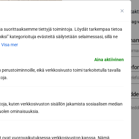
Kontakt
Jag v
 suorittaaksemme tiettyjä toimintoja. Löydät tarkempaa tietoa
ksi” kategorioituja evästeitä säilytetään selaimessasi, sillä ne
Förnam
.
Visa mer
Aina aktiivinen
Telefo
perustoiminnoille, eikä verkkosivusto toimi tarkoitetulla tavalla
toja.
Meddela
toja, kuten verkkosivuston sisällön jakamista sosiaalisen median
uolen ominaisuuksia.
ät ovat vuorovaikutuksessa verkkosivuston kanssa. Nämä