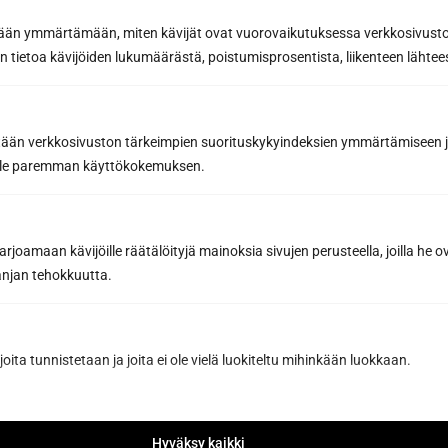
etään ymmärtämään, miten kävijät ovat vuorovaikutuksessa verkkosivus
 tietoa kävijöiden lukumäärästä, poistumisprosentista, liikenteen lähtees
Request a quote
By sending us a message, you agree to the processing of
tään verkkosivuston tärkeimpien suorituskykyindeksien ymmärtämiseen ja
your personal data in accordance with
our Privacy Policy.
oille paremman käyttökokemuksen.
joamaan kävijöille räätälöityjä mainoksia sivujen perusteella, joilla he 
jan tehokkuutta.
Have you already designed the sauna
joita tunnistetaan ja joita ei ole vielä luokiteltu mihinkään luokkaan.
of your dreams with our sauna
design software?
Hyväksy kaikki