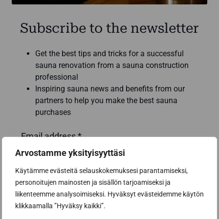
Subscribe to the newsletter
Get the best tips and tricks for a successful
sauna renovation from a sauna construction
professional
Inspiring sauna news and benefits from our
partners to help you make the best sauna
purchases
Email address *
Arvostamme yksityisyyttäsi
Käytämme evästeitä selauskokemuksesi parantamiseksi,
personoitujen mainosten ja sisällön tarjoamiseksi ja
Subscribe to the newsletter
liikenteemme analysoimiseksi. Hyväksyt evästeidemme käytön
klikkaamalla ”Hyväksy kaikki”.