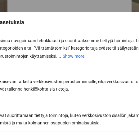
Phone
asetuksia
nua navigoimaan tehokkaasti ja suorittaaksemme tiettyjä toimintoja. L
Email *
kategorioiden alta. ”Välttämättömiksi” kategorioituja evästeitä säilytetään 
rustoimintojen käyttämiseksi....
Show more
Message or further information...
kaisevan tärkeitä verkkosivuston perustoiminnoille, eikä verkkosivusto toi
vät tallenna henkilökohtaisia tietoja.
avat suorittamaan tiettyjä toimintoja, kuten verkkosivuston sisällön jaka
räämistä ja muita kolmannen osapuolen ominaisuuksia.