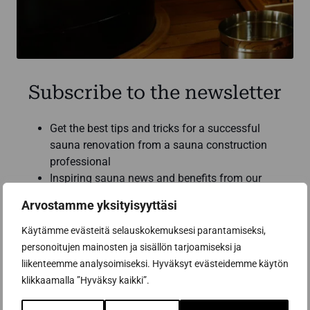
Subscribe to the newsletter
Get the best tips and tricks for a successful
sauna renovation from a sauna construction
professional
Inspiring sauna news and benefits from our
partners to help you make the best sauna
Arvostamme yksityisyyttäsi
purchases
Käytämme evästeitä selauskokemuksesi parantamiseksi,
Email address *
personoitujen mainosten ja sisällön tarjoamiseksi ja
liikenteemme analysoimiseksi. Hyväksyt evästeidemme käytön
klikkaamalla ”Hyväksy kaikki”.
Subscribe to the newsletter