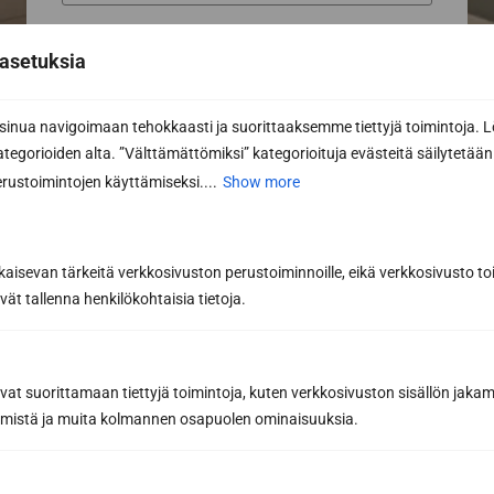
Phone
asetuksia
nua navigoimaan tehokkaasti ja suorittaaksemme tiettyjä toimintoja. L
Email *
kategorioiden alta. ”Välttämättömiksi” kategorioituja evästeitä säilytetään 
rustoimintojen käyttämiseksi....
Show more
Message or further information...
kaisevan tärkeitä verkkosivuston perustoiminnoille, eikä verkkosivusto toi
vät tallenna henkilökohtaisia tietoja.
avat suorittamaan tiettyjä toimintoja, kuten verkkosivuston sisällön jaka
räämistä ja muita kolmannen osapuolen ominaisuuksia.