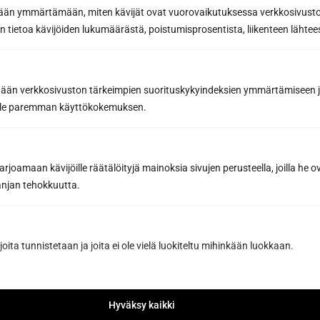
etään ymmärtämään, miten kävijät ovat vuorovaikutuksessa verkkosivus
 tietoa kävijöiden lukumäärästä, poistumisprosentista, liikenteen lähtees
Request a quote
By sending us a message, you agree to the processing of your
tään verkkosivuston tärkeimpien suorituskykyindeksien ymmärtämiseen ja
personal data in accordance with
our Privacy Policy.
oille paremman käyttökokemuksen.
joamaan kävijöille räätälöityjä mainoksia sivujen perusteella, joilla he 
jan tehokkuutta.
Have you already designed the sauna
of your dreams with our sauna
joita tunnistetaan ja joita ei ole vielä luokiteltu mihinkään luokkaan.
design software?
Design your sauna
Hyväksy kaikki