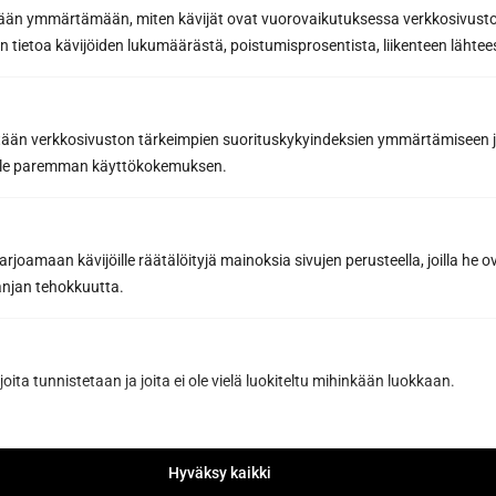
etään ymmärtämään, miten kävijät ovat vuorovaikutuksessa verkkosivus
 tietoa kävijöiden lukumäärästä, poistumisprosentista, liikenteen lähtees
Request a quote
By sending us a message, you agree to the processing of your
tään verkkosivuston tärkeimpien suorituskykyindeksien ymmärtämiseen ja
personal data in accordance with
our Privacy Policy.
oille paremman käyttökokemuksen.
joamaan kävijöille räätälöityjä mainoksia sivujen perusteella, joilla he 
jan tehokkuutta.
Have you already designed the sauna
of your dreams with our sauna
joita tunnistetaan ja joita ei ole vielä luokiteltu mihinkään luokkaan.
design software?
Design your sauna
Hyväksy kaikki