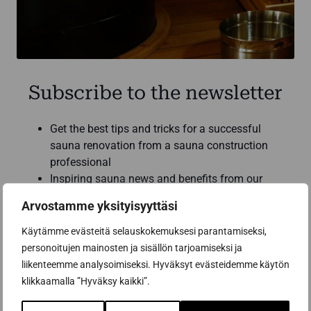
Subscribe to the newsletter
Get the best tips and tricks for a successful
sauna renovation from a sauna construction
professional
Inspiring sauna news and benefits from our
partners to help you make the best sauna
Arvostamme yksityisyyttäsi
purchases
Käytämme evästeitä selauskokemuksesi parantamiseksi,
Email address *
personoitujen mainosten ja sisällön tarjoamiseksi ja
liikenteemme analysoimiseksi. Hyväksyt evästeidemme käytön
klikkaamalla ”Hyväksy kaikki”.
Subscribe to the newsletter