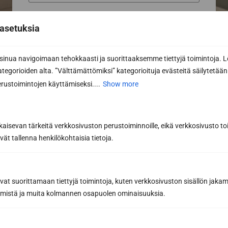
Phone
asetuksia
nua navigoimaan tehokkaasti ja suorittaaksemme tiettyjä toimintoja. L
Email *
kategorioiden alta. ”Välttämättömiksi” kategorioituja evästeitä säilytetään 
rustoimintojen käyttämiseksi....
Show more
Message or further information...
kaisevan tärkeitä verkkosivuston perustoiminnoille, eikä verkkosivusto toi
vät tallenna henkilökohtaisia tietoja.
avat suorittamaan tiettyjä toimintoja, kuten verkkosivuston sisällön jaka
räämistä ja muita kolmannen osapuolen ominaisuuksia.