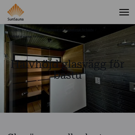
Sun Sauna
Produkter
Glasväggar och bastudörrar för bastu
Halvhöjd glasvägg för bastu
Halvhöjd glasvägg för
bastu