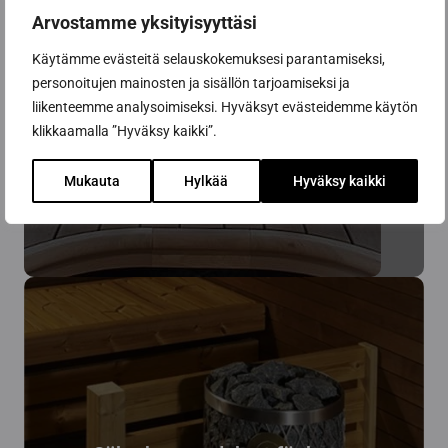
Arvostamme yksityisyyttäsi
Käytämme evästeitä selauskokemuksesi parantamiseksi,
Spisar
personoitujen mainosten ja sisällön tarjoamiseksi ja
liikenteemme analysoimiseksi. Hyväksyt evästeidemme käytön
Kvalitetskaminer från alla kamintillverkare finns
klikkaamalla ”Hyväksy kaikki”.
tillgängliga från oss.
Mukauta
Hylkää
Hyväksy kaikki