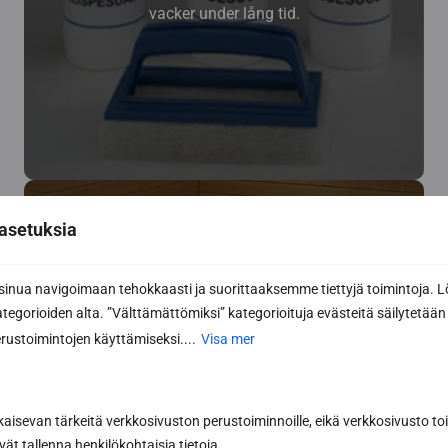
vacker under lång tid.
asetuksia
Övriga bastuprodukter
nua navigoimaan tehokkaasti ja suorittaaksemme tiettyjä toimintoja. L
kategorioiden alta. ”Välttämättömiksi” kategorioituja evästeitä säilytetään 
Omklädningsrumsmöbler av hög kvalitet, även
måttbeställda!
rustoimintojen käyttämiseksi....
Visa mer
kaisevan tärkeitä verkkosivuston perustoiminnoille, eikä verkkosivusto toim
vät tallenna henkilökohtaisia tietoja.