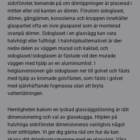
sidofönster, beroende på om dörröppningen är placerad i
mitten eller vid kanten av dörren. Förutom sidoglaset,
dörren, gångjärnen, konsolerna och knoppen innehåller
glaspartiet ofta en övre glaspanel som är monterad
ovanpå dörren. Sidoglaset i en glasvägg kan vara
halvhögt eller fullhögt. I halvhöjdsalternativet är den
nedre delen av väggen murad och kaklad, och
sidoglaset/sidoglasen är fästade vid den murade
väggen med hjälp av en aluminiumlist. I
helglasversionen går sidoglasen ner till golvet och fästs
med hjälp av kromade golvfästen, som fästs i golvet
med självhäftande fogmassa utan att bryta
vattentätningen.
Hemligheten bakom en lyckad glasväggslösning är rätt
dimensionering och val av glasskugga. Höjden på
halvhöga sidofönster dimensioneras vanligtvis något
över sitthöjden. Vi ger dig gärna råd om hur du kan
skapa ditt drömbastuutrymme med en glasvägg. Våra