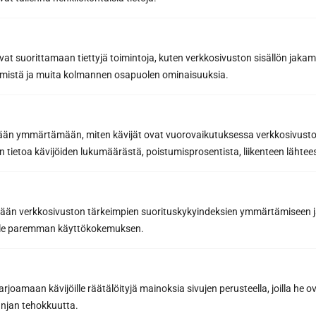
vat suorittamaan tiettyjä toimintoja, kuten verkkosivuston sisällön jaka
äämistä ja muita kolmannen osapuolen ominaisuuksia.
etään ymmärtämään, miten kävijät ovat vuorovaikutuksessa verkkosivus
 tietoa kävijöiden lukumäärästä, poistumisprosentista, liikenteen lähtees
Planera din drömbastu – få en gratis plan, en
3D-bild och en kostnadsberäkning för din
bastu.
tään verkkosivuston tärkeimpien suorituskykyindeksien ymmärtämiseen ja
oille paremman käyttökokemuksen.
>
1
.
Anbudstyp
joamaan kävijöille räätälöityjä mainoksia sivujen perusteella, joilla he o
jan tehokkuutta.