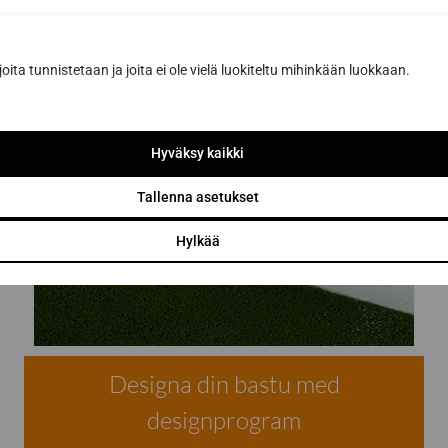
joita tunnistetaan ja joita ei ole vielä luokiteltu mihinkään luokkaan.
Hyväksy kaikki
Tallenna asetukset
Hylkää
Designa din bastu med
designprogram