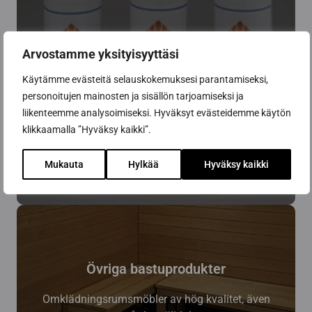
Bastuprodukter
Arvostamme yksityisyyttäsi
Skötselprodukter hjälper din bastu att hålla sig
Käytämme evästeitä selauskokemuksesi parantamiseksi,
vacker under lång tid.
personoitujen mainosten ja sisällön tarjoamiseksi ja
liikenteemme analysoimiseksi. Hyväksyt evästeidemme käytön
klikkaamalla ”Hyväksy kaikki”.
Mukauta
Hylkää
Hyväksy kaikki
Övriga bastuprodukter
Omklädningsrumsmöbler av hög kvalitet, även