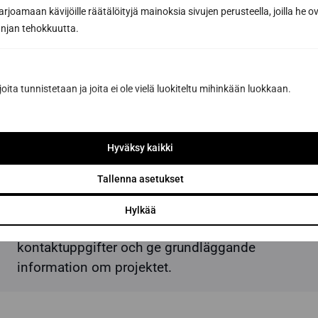
joamaan kävijöille räätälöityjä mainoksia sivujen perusteella, joilla he o
jan tehokkuutta.
joita tunnistetaan ja joita ei ole vielä luokiteltu mihinkään luokkaan.
Hyväksy kaikki
Lämna en snabb offert- eller
Tallenna asetukset
kontaktbegäran
Hylkää
Välj detta alternativ om du bara vill lämna dina
kontaktuppgifter och ge grundläggande
information om projektet.