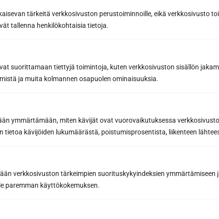
kaisevan tärkeitä verkkosivuston perustoiminnoille, eikä verkkosivusto toim
Designa din bastu med
vät tallenna henkilökohtaisia tietoja.
designprogram
Välj detta alternativ om du vill designa din
vat suorittamaan tiettyjä toimintoja, kuten verkkosivuston sisällön jaka
äämistä ja muita kolmannen osapuolen ominaisuuksia.
bastu med ett designprogram. Med
programmet kan du välja de produkter och
material du önskar, samt redigera deras
egenskaper och ange mått.
etään ymmärtämään, miten kävijät ovat vuorovaikutuksessa verkkosivus
 tietoa kävijöiden lukumäärästä, poistumisprosentista, liikenteen lähtees
tään verkkosivuston tärkeimpien suorituskykyindeksien ymmärtämiseen ja
oille paremman käyttökokemuksen.