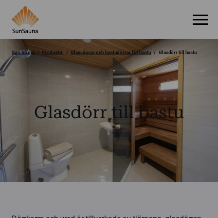
Sun Sauna
Produkter
Glasväggar och bastudörrar för bastu
Glasdörr till bastu
Glasdörr till bastu