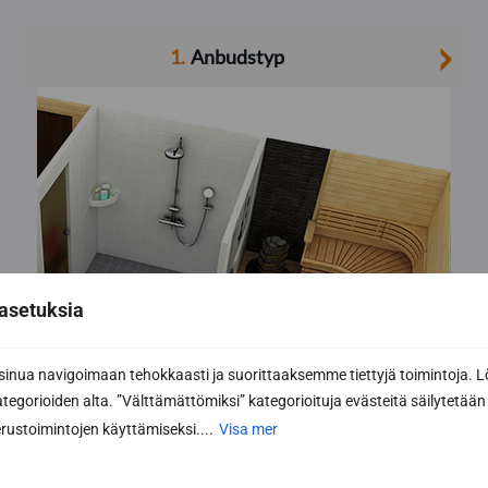
>
1
.
Anbudstyp
asetuksia
nua navigoimaan tehokkaasti ja suorittaaksemme tiettyjä toimintoja. L
kategorioiden alta. ”Välttämättömiksi” kategorioituja evästeitä säilytetään 
rustoimintojen käyttämiseksi....
Visa mer