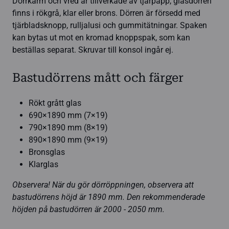
Dörrkarm och vred är tillverkade av tjärpapp, glasdörren
finns i rökgrå, klar eller brons. Dörren är försedd med
tjärbladsknopp, rulljalusi och gummitätningar. Spaken
kan bytas ut mot en kromad knoppspak, som kan
beställas separat. Skruvar till konsol ingår ej.
Bastudörrens mått och färger
Rökt grått glas
690×1890 mm (7×19)
790×1890 mm (8×19)
890×1890 mm (9×19)
Bronsglas
Klarglas
Observera! När du gör dörröppningen, observera att
bastudörrens höjd är 1890 mm. Den rekommenderade
höjden på bastudörren är 2000 - 2050 mm.