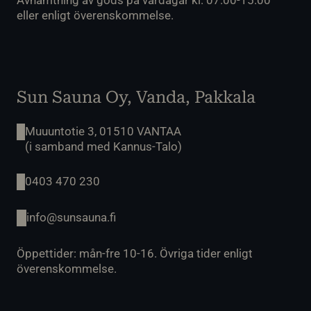
Avhämtning av gods på vardagar kl. 07.00-15.00
eller enligt överenskommelse.
Sun Sauna Oy, Vanda, Pakkala
Muuuntotie 3, 01510 VANTAA
(i samband med Kannus-Talo)
0403 470 230
info@sunsauna.fi
Öppettider: mån-fre 10-16. Övriga tider enligt
överenskommelse.